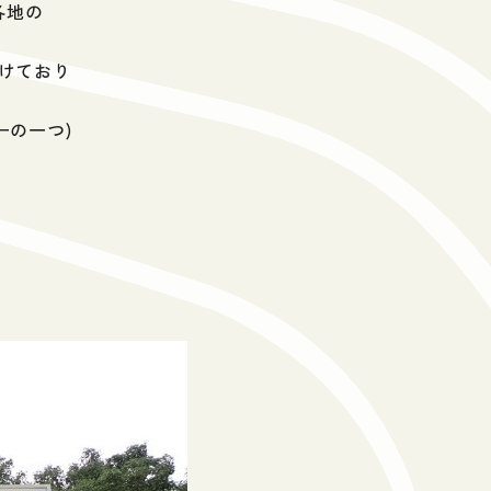
各地の
を手掛けており
カーの一つ)