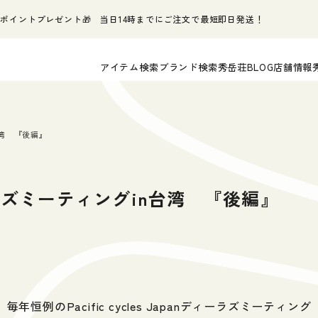
ポイントプレゼント🎁 当日14時までにご注文で最短即日発送！
アイテム検索
ブランド検索
秀岳荘BLOG
店舗情報
in台湾 『後編』
n ディーラズミーティングin台湾 『後編』
毎年恒例のPacific cycles Japanディーラズミーティング