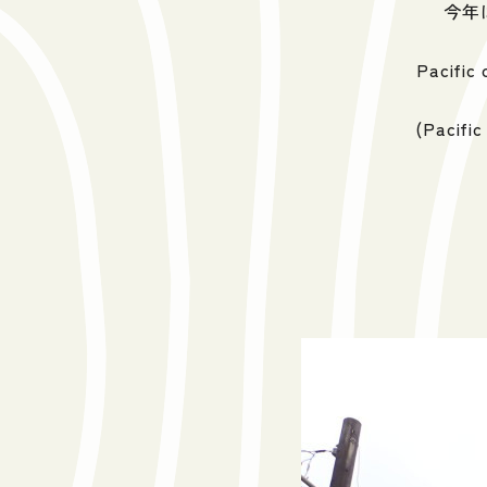
今年
Pacifi
(Paci