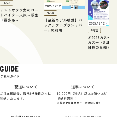
白石店
2025.12.12
テントオタク女のロー
白石店
ドバイク一人旅～根室
→霧多布～
【最新モデル試乗】パ
2025.12.12
ックラフトダウンリバ
ーin尻別川
白石店
🛶2026カヌー
カヌー・SUP講
日程のお知らせ
GUIDE
ご利用ガイド
配送について
送料について
ご注文確認後、通常3営業日以内に
10,000円（税込）以上お買い上げ
発送いたします。
で送料無料！
※離島や沖縄県など一部地域を除く
お支払いについて
メンテナンスについて