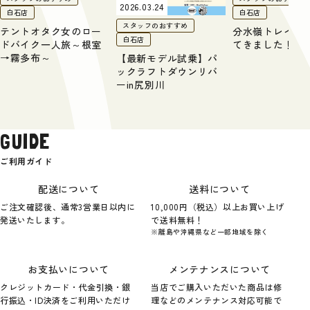
2026.03.24
白石店
白石店
スタッフのおすすめ
テントオタク女のロー
分水嶺トレイル
白石店
ドバイク一人旅～根室
てきました！
→霧多布～
【最新モデル試乗】パ
ックラフトダウンリバ
ーin尻別川
GUIDE
ご利用ガイド
配送について
送料について
ご注文確認後、通常3営業日以内に
10,000円（税込）以上お買い上げ
発送いたします。
で送料無料！
※離島や沖縄県など一部地域を除く
お支払いについて
メンテナンスについて
クレジットカード・代金引換・銀
当店でご購入いただいた商品は修
行振込・ID決済をご利用いただけ
理などのメンテナンス対応可能で