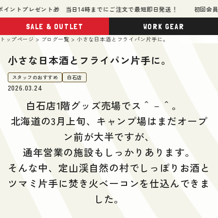
トプレゼント🎁 当日14時までにご注文で最短即日発送！
初回会員登録で
SALE & OUTLET
WORK GEAR
トップページ
ブログ一覧
小さな日本酒とフライパン片手に。
小さな日本酒とフライパン片手に。
スタッフのおすすめ
白石店
2026.03.24
白石店1階グッズ売場でス＾－＾。
北海道の3月上旬、キャンプ場はまだオープ
ン前が大半ですが、
通年営業の施設もしっかりあります。
そんな中、定山渓自然の村でしっぽりお酒と
ツマミ片手に焚き火ベーコンを仕込んできま
した。