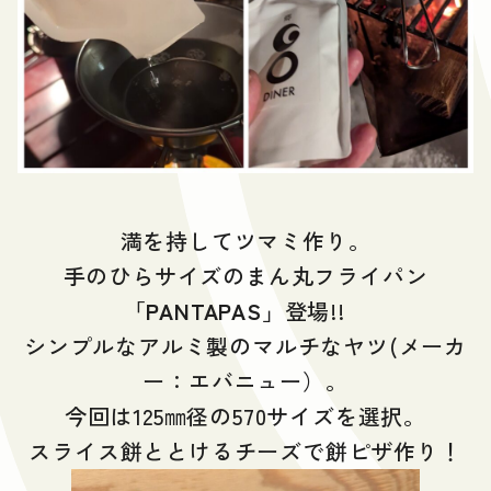
満を持してツマミ作り。
手のひらサイズのまん丸フライパン
「PANTAPAS」
登場!!
シンプルなアルミ製のマルチなヤツ(メーカ
ー：エバニュー）。
今回は125㎜径の570サイズを選択。
スライス餅ととけるチーズで餅ピザ作り！