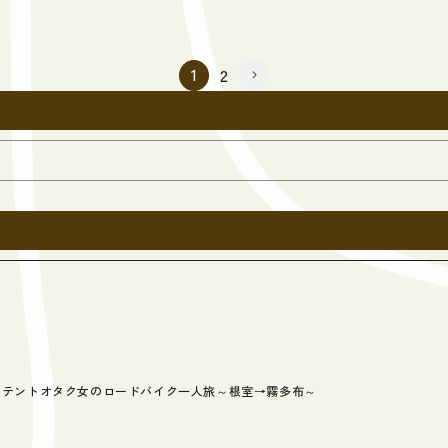
1
2
テントオタク女のロードバイク一人旅～根室→霧多布～