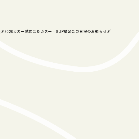
🛶2026カヌー試乗会＆カヌー・SUP講習会の日程のお知らせ🛶