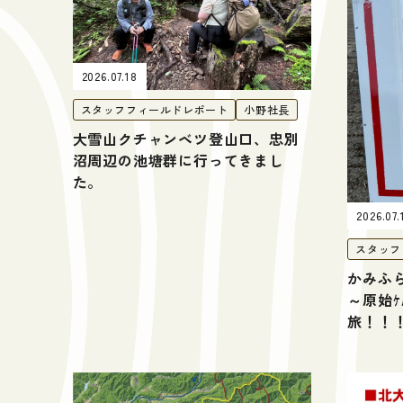
2026.07.18
スタッフフィールドレポート
小野社長
大雪山クチャンベツ登山口、忠別
沼周辺の池塘群に行ってきまし
た。
2026.07.
スタッフ
かみふ
～原始
旅！！