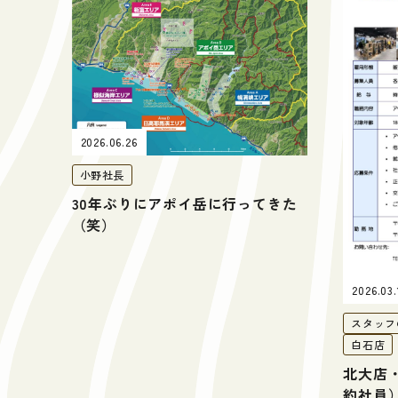
2026.06.26
小野社長
30年ぶりにアポイ岳に行ってきた
（笑）
2026.03.
スタッフ
白石店
北大店
約社員