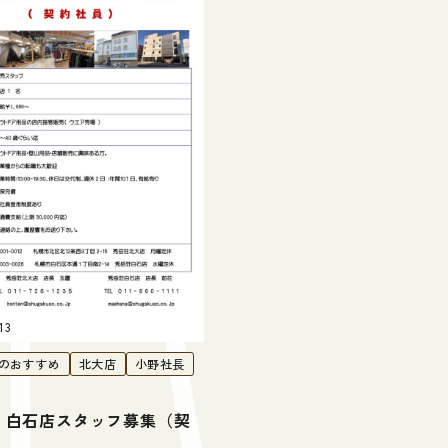
13
のおすすめ
北大店
小野社長
・白石店スタッフ募集（契
）