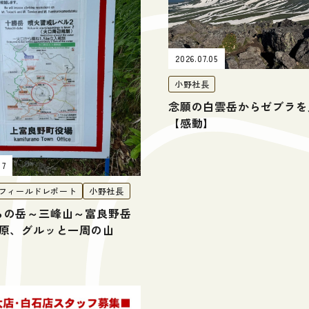
2026.07.05
小野社長
念願の白雲岳からゼブラを
【感動】
17
フィールドレポート
小野社長
らの岳～三峰山～富良野岳
ｹ原、グルッと一周の山
！