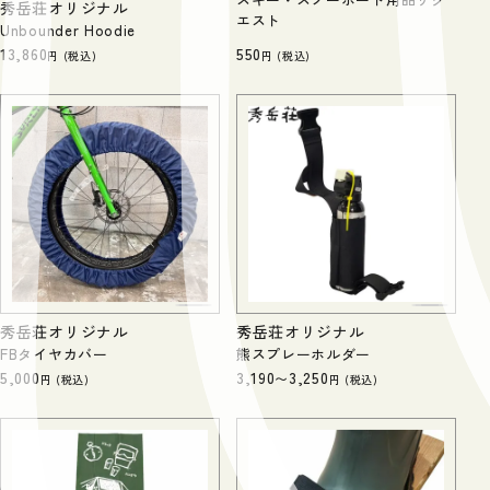
秀岳荘オリジナル
エスト
Unbounder Hoodie
13,860
550
税込
税込
秀岳荘オリジナル
秀岳荘オリジナル
FBタイヤカバー
熊スプレーホルダー
5,000
3,190
3,250
〜
税込
税込