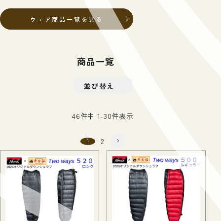
ウェア商品一覧を見る
商品一覧
並び替え
【受注予約品】Esquif
カヌック
チタンアルパインサーモ
熊スプレーホルダー
フロンティアーズマン
パウダーブーツ
グラートステイクラック
綿布ザック オプタテ
Lightning 50
G-SUMMIT ガッシャ
ホットサンドソロ
マルチバック
カナディアンカヌー
29,700
ボトル 0.5/0.75L
3,190
マックス ベアスプレー
19,800
6,985
20L
38,500
ブルム サミット
4,950
1,540
(税込)
(税込)
(税込)
(税込)
(税込)
(税込)
(税込)
46
件中
1
-
30
件表示
550,000
8,000
12,100
11,550
143,000
(税込)
(税込)
(税込)
(税込)
(税込)
1
2
秀岳荘オリジナル商品一覧を見る
シューズ商品一覧を見る
キャンプ商品一覧を見る
ギア商品一覧を見る