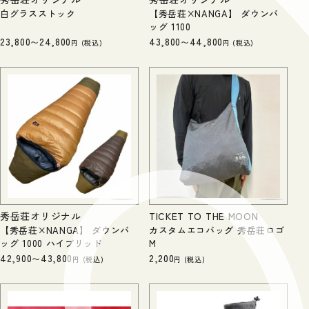
白グラスストック
【秀岳荘×NANGA】 ダウンバ
ッグ 1100
23,800
24,800
43,800
44,800
〜
〜
税込
税込
秀岳荘オリジナル
TICKET TO THE MOON
【秀岳荘×NANGA】 ダウンバ
カスタムエコバッグ 秀岳荘ロゴ
ッグ 1000 ハイブリッド
M
42,900
43,800
2,200
〜
税込
税込