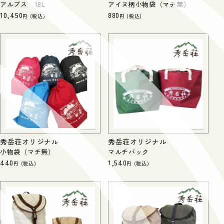
アルプス 18L
アイヌ柄小物袋（マチ無）
10,450
880
税込
税込
秀岳荘オリジナル
秀岳荘オリジナル
小物袋（マチ無）
マルチバック
440
1,540
税込
税込