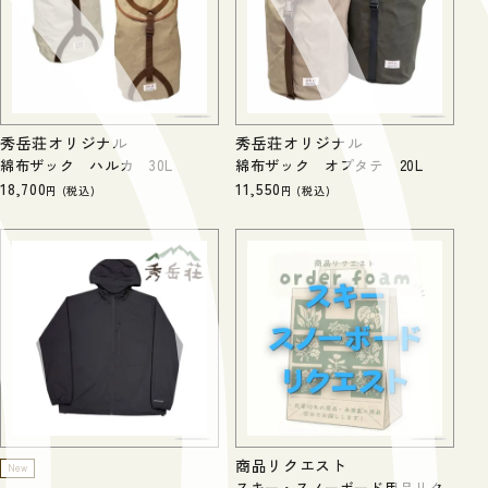
秀岳荘オリジナル
秀岳荘オリジナル
綿布ザック ハルカ 30L
綿布ザック オプタテ 20L
18,700
11,550
税込
税込
商品リクエスト
New
スキー・スノーボード用品リク