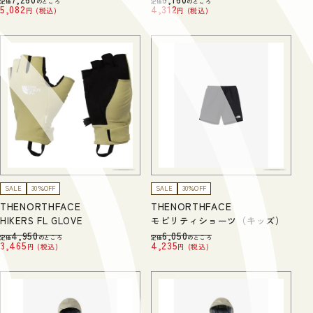
定価
のところ
定価
のところ
5,082
4,312
税込
税込
SALE
30％OFF
SALE
30％OFF
THENORTHFACE
THENORTHFACE
HIKERS FL GLOVE
モビリティショーツ（キッズ）
4,950
6,050
定価
のところ
定価
のところ
3,465
4,235
税込
税込