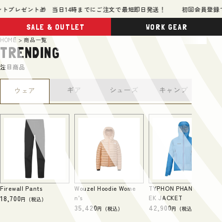
プレゼント🎁 当日14時までにご注文で最短即日発送！
初回会員登録で50
SALE & OUTLET
WORK GEAR
HOME
商品一覧
TRENDING
注目商品
秀
ギア
シューズ
キャンプ
ウェア
オリ
Firewall Pants
Wouzel Hoodie Wome
TYPHON PHANTOM TR
18,700
n's
EK JACKET
(税込)
35,420
42,900
(税込)
(税込)