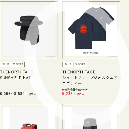
SALE
30％OFF
SALE
30％OFF
THENORTHFACE
THENORTHFACE
SUNSHIELD HAT
ショートスリーブジオスクエア
ロゴティー
7,480
定価
のところ
6,006
8,580
5,236
〜
税込
税込