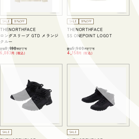
SALE
30％OFF
SALE
30％OFF
THENORTHFACE
THENORTHFACE
ロングスリーブ GTD メランジ
SS ONEPOINT LOGOT
クルー
8,690
5,940
定価
のところ
定価
のところ
6,083
4,158
税込
税込
SALE
SALE