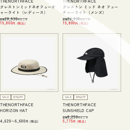
THENORTHFACE
THENORTHFACE
クレストンミッドネオフューチ
クレストン ミッド ネオ フュー
ャーライト（レディース）
チャーライト（メンズ）
28,930
28,930
定価
のところ
定価
のところ
19,800
19,800
税込
税込
SALE
30％OFF
SALE
30％OFF
THENORTHFACE
THENORTHFACE
HORIZON HAT
SUNSHIELD CAP
8,250
定価
のところ
4,620
6,600
5,775
〜
税込
税込