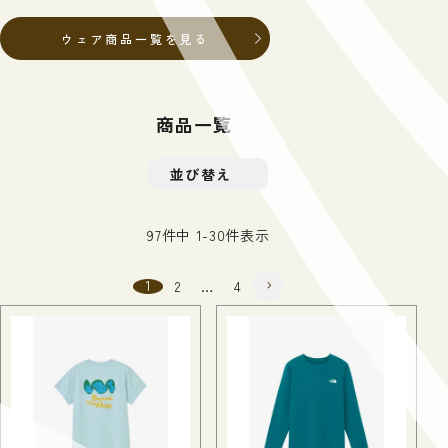
ウェア商品一覧を見る
商品一覧
並び替え
スカウト
カヌック
ホットサンドソロ
熊スプレーホルダー
熊撃退スプレー
パウダーブーツ
A-4君&A-4-WING用グ
綿布ザック オプタテ
熊よけスプレー カウン
G-SUMMIT ガッシャ
エベレストは居酒屋です
マルチバック
13,000
29,700
4,950
3,190
13,000
19,800
リルプレート
20L
ターアソールト
ブルム サミット
2,000
1,540
(税込)
(税込)
(税込)
(税込)
(税込)
(税込)
(税込)
(税込)
97
件中
1
-
30
件表示
2,310
11,550
20,350
143,000
(税込)
(税込)
(税込)
(税込)
1
2
…
4
秀岳荘オリジナル商品一覧を見る
シューズ商品一覧を見る
キャンプ商品一覧を見る
ギア商品一覧を見る