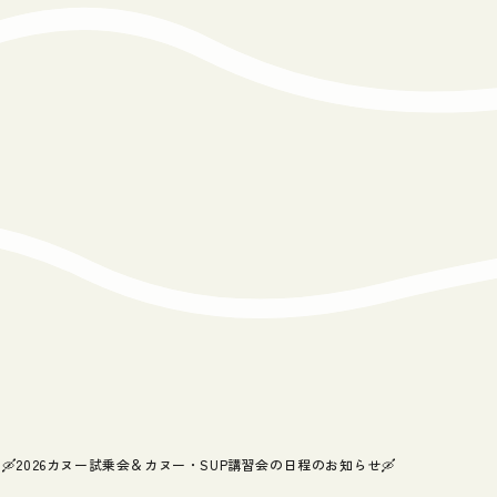
🛶2026カヌー試乗会＆カヌー・SUP講習会の日程のお知らせ🛶