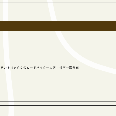
テントオタク女のロードバイク一人旅～根室→霧多布～