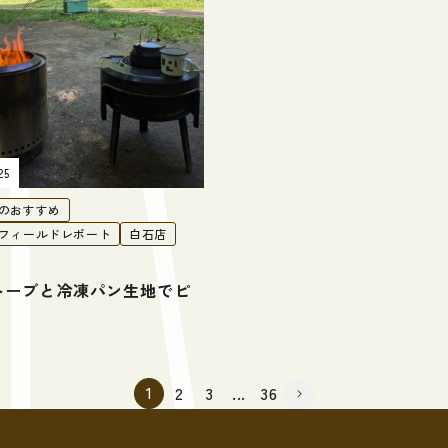
25
のおすすめ
フィールドレポート
白石店
トーブと冷凍パン生地でピ
1
2
3
...
36