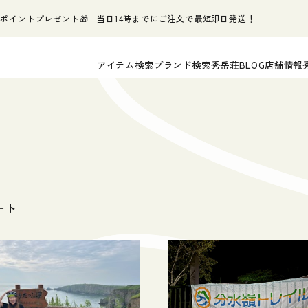
ポイントプレゼント🎁 当日14時までにご注文で最短即日発送！
アイテム検索
ブランド検索
秀岳荘BLOG
店舗情報
ート