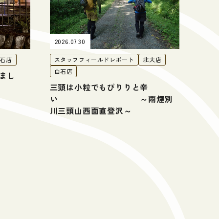
2026.07.30
石店
スタッフフィールドレポート
北大店
白石店
まし
三頭は小粒でもぴりりと辛
い ～雨煙別
川三頭山西面直登沢～