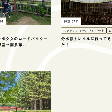
.01
2026.07.31
スタッフフィールドレポート
白
オタク女のロードバイク一
分水嶺トレイルに行ってき
根室→霧多布～
た！