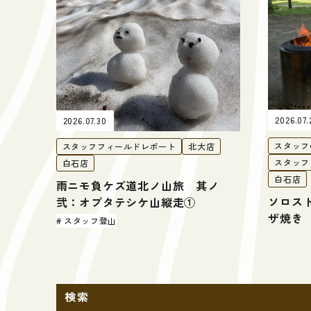
2026.07.
2026.07.30
スタッフ
スタッフフィールドレポート
北大店
スタッフ
白石店
白石店
雨ニモ負ケズ道北ノ山旅 其ノ
ソロス
弐：オプタテシケ山縦走①
ザ焼き
スタッフ登山
検索