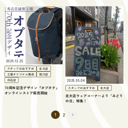
2025.12.25
スタッフのおすすめ
北大店
工場オリジナル商品
旭川店
2025.05.04
白石店
70周年記念デザイン『オプタテ』
スタッフのおすすめ
北大店
オンラインストア販売開始
北大店ウェアコーナーより「みどり
の日」特集！
1
2