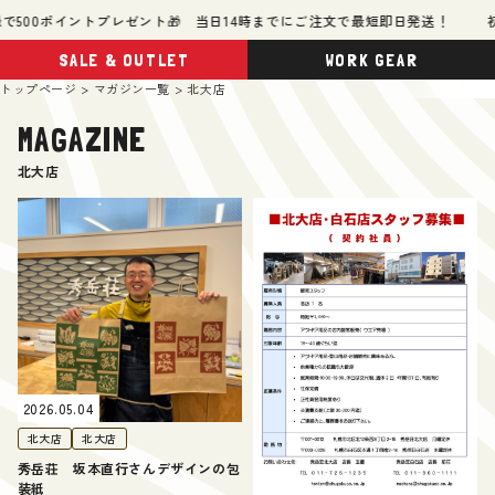
500ポイントプレゼント🎁 当日14時までにご注文で最短即日発送！
初回
SALE & OUTLET
WORK GEAR
トップページ
マガジン一覧
北大店
MAGAZINE
北大店
2026.05.04
北大店
北大店
秀岳荘 坂本直行さんデザインの包
装紙