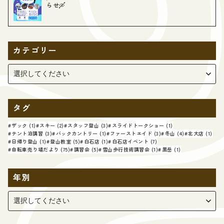
らせ🛶
カテゴリー
タグ
ザック (1)
スキー (2)
スタッフ登山 (3)
スライドトークショー (1)
テント泊講習 (3)
バックカントリー (1)
ファーストエイド (3)
冬山 (4)
北大店 (1)
日帰り登山 (1)
登山教室 (5)
白石店 (1)
白石店イベント (7)
自転車売り場だより (75)
講習会 (5)
雪山歩行技術講習会 (1)
黒岳 (1)
年別