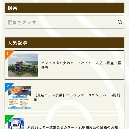
検索
人気記事
テントオタク女のロードバイク一人旅～根室→霧
多布～
【最新モデル試乗】パックラフトダウンリバーin尻別
川
🛶2026カヌー試乗会＆カヌー・SUP講習会の日程のお知