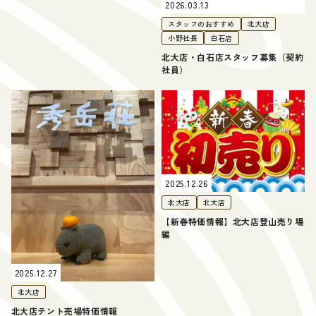
2026.03.13
スタッフのおすすめ
北大店
小野社長
白石店
北大店・白石店スタッフ募集（契約
社員）
2025.12.26
北大店
北大店
【新春特価情報】北大店登山売り場
編
2025.12.27
北大店
北大店テント売場特価情報