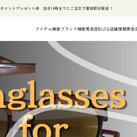
ポイントプレゼント🎁 当日14時までにご注文で最短即日発送！
アイテム検索
ブランド検索
秀岳荘BLOG
店舗情報
秀岳