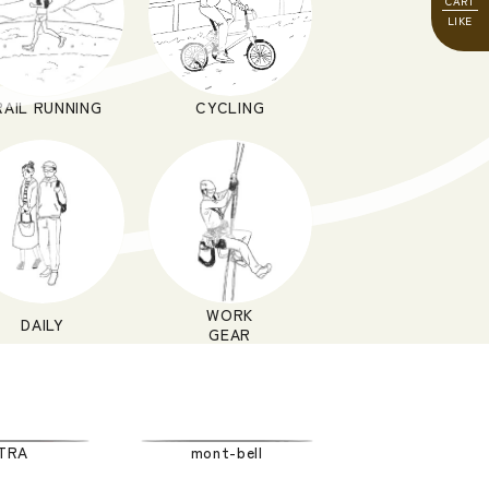
RAIL RUNNING
CYCLING
WORK
DAILY
GEAR
TRA
mont-bell