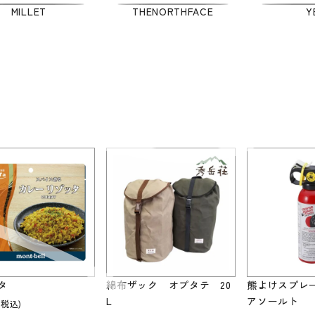
MILLET
THE
NORTHFACE
Y
タ
綿布ザック オプタテ 20
熊よけスプレ
L
アソールト
(税込)