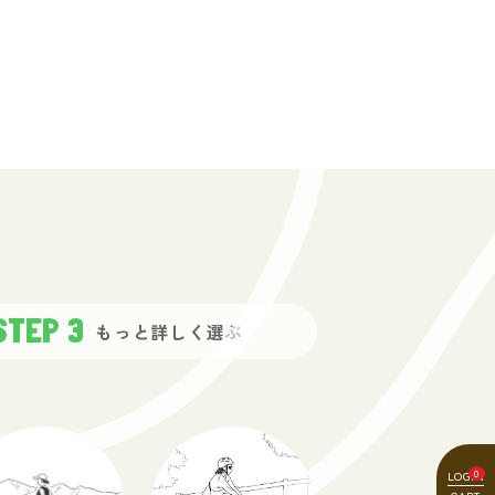
d Float Bags
T II GT
低山ガイド30
無）
熊一目散 熊スプレー
グラートステイク
キャリアパッド
14,080
330
990
)
(税込)
(税込)
(税込)
STEP 3
もっと詳しく
選ぶ
0