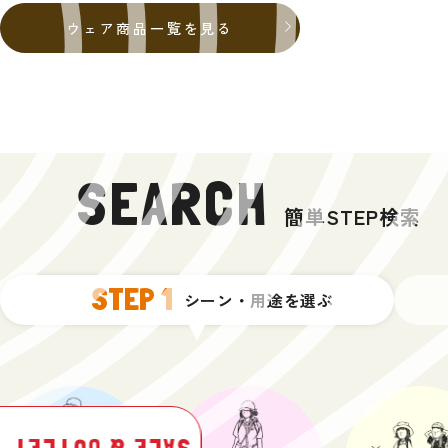
ウェア商品一覧を見る
SEARCH
簡単STEP検索
【受注予約品】Esquif カナ
カヌック
グラートステイクラック
熊スプレーホルダー
Lightning 50
パウダーブーツ
ホットサンドソロ
綿布ザック オプタテ 20
フロン
G-SU
北海道
マルチ
ディアンカヌー
29,700
6,985
3,190
38,500
19,800
4,950
L
クス 
ム サ
2,970
1,540
(税込)
(税込)
(税込)
(税込)
(税込)
(税込)
STEP 1
550,000
11,550
12,100
143,0
シーン・用途を
選ぶ
(税込)
(税込)
キャンプ商品一覧を見る
秀岳荘オリジナル商品一覧を見る
シューズ商品一覧を見る
ギア商品一覧を見る