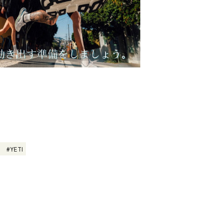
ト
YETI