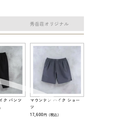
秀岳荘
オリジナル
イク パンツ
マウンテン ハイク ショー
ツ
)
17,600
(税込)