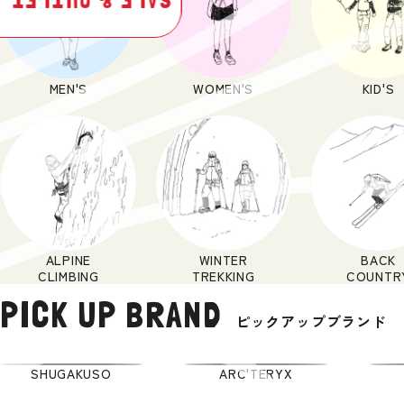
SALE & OUTLET
KID'S
MEN'S
WOMEN'S
ALPINE
WINTER
BACK
CLIMBING
TREKKING
COUNTR
PICK UP BRAND
ピックアップブランド
SHUGAKUSO
ARC'TERYX