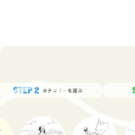
ティアーズマン マッ
MMIT ガッシャブル
の脊梁 日高山脈
バック
スカウト
ファントムテックHD
エベレストは居酒屋です
【70周年記念デザイン】オ
Canoe 3-D En
ALPINE EXPER
北海道 Oh！
小物袋（マチ
ベアスプレー
ミット
13,000
121,000
2,000
プタテ
9,900
79,200
1,980
440
(税込)
(税込)
(税込)
(税込)
(税込)
(税込)
(税込)
(税込)
(税込
STEP 2
00
24,000
カテゴリーを
選ぶ
(税込)
(税込)
(税込)