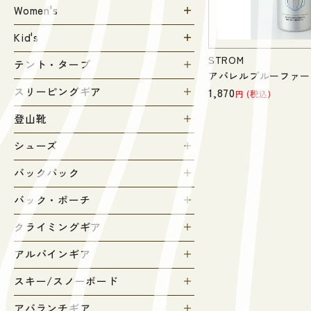
Women's
Kid's
STROM
テント・タープ
アパレルプルーファー 2
1,870
スリーピングギア
税込
登山靴
シューズ
バックパック
バック・ポーチ
クライミングギア
アルパインギア
スキー/スノーボード
アバランチギア