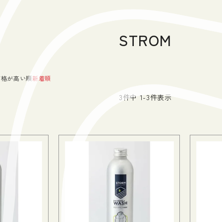
STROM
価格が高い順
新着順
3
件中
1
-
3
件表示