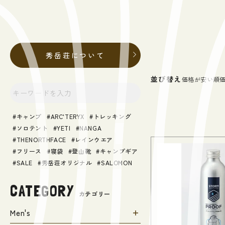
秀岳荘について
並び替え
価格が安い順
キャンプ
ARC'TERYX
トレッキング
ソロテント
YETI
NANGA
THENORTHFACE
レインウエア
フリース
寝袋
登山靴
キャンプギア
SALE
秀岳荘オリジナル
SALOMON
CATEGORY
カテゴリー
Men's