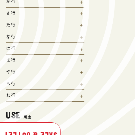
か行
さ行
た行
な行
は行
ま行
や行
ら行
わ行
USE
用途
登山