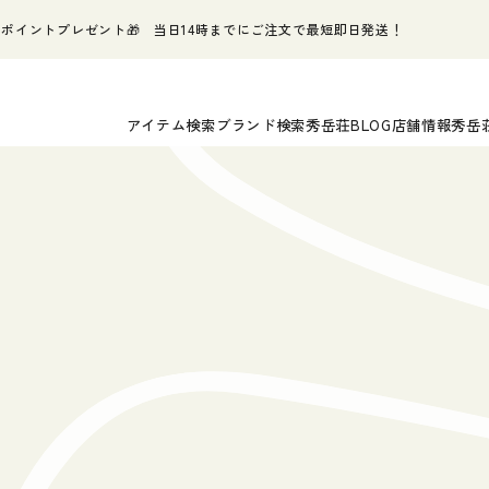
ポイントプレゼント🎁 当日14時までにご注文で最短即日発送！
アイテム検索
ブランド検索
秀岳荘BLOG
店舗情報
秀岳