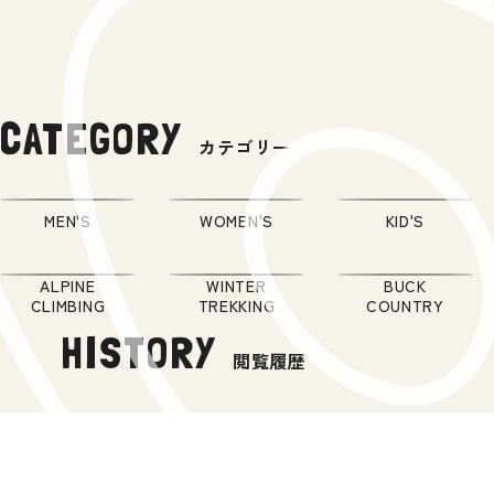
CATEGORY
カテゴリー
MEN'S
WOMEN'S
KID'S
ALPINE
WINTER
BUCK
CLIMBING
TREKKING
COUNTRY
HISTORY
閲覧履歴