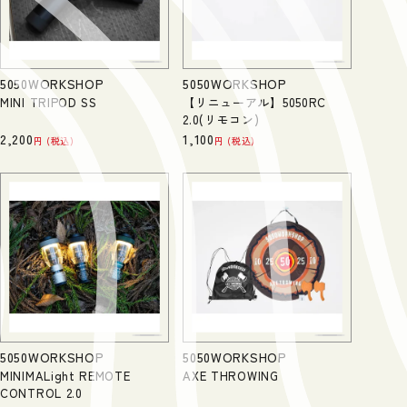
5050WORKSHOP
5050WORKSHOP
MINI TRIPOD SS
【リニューアル】5050RC
2.0(リモコン)
2,200
1,100
税込
税込
5050WORKSHOP
5050WORKSHOP
MINIMALight REMOTE
AXE THROWING
CONTROL 2.0