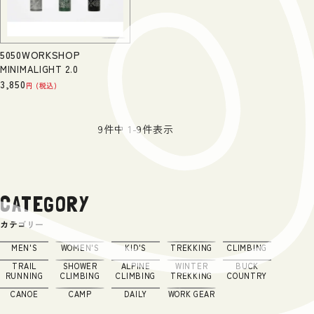
5050WORKSHOP
MINIMALIGHT 2.0
3,850
税込
9
件中
1
-
9
件表示
CATEGORY
カテゴリー
MEN'S
WOMEN'S
KID'S
TREKKING
CLIMBING
TRAIL
SHOWER
ALPINE
WINTER
BUCK
RUNNING
CLIMBING
CLIMBING
TREKKING
COUNTRY
CANOE
CAMP
DAILY
WORK GEAR