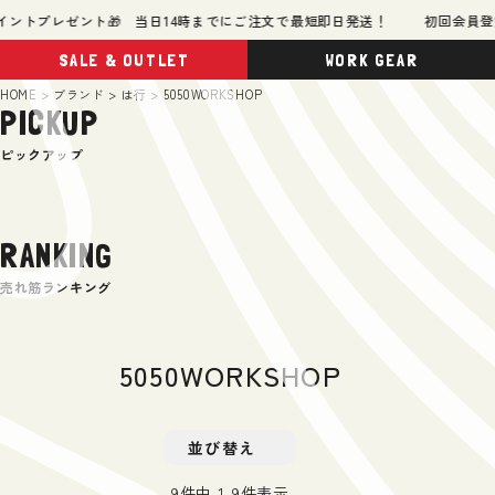
ントプレゼント🎁 当日14時までにご注文で最短即日発送！
初回会員登録で
SALE & OUTLET
WORK GEAR
HOME
ブランド
は行
5050WORKSHOP
PICKUP
ピックアップ
RANKING
売れ筋ランキング
5050WORKSHOP
並び替え
9
件中
1
-
9
件表示