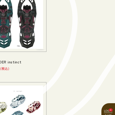
ER instinct
税込
0