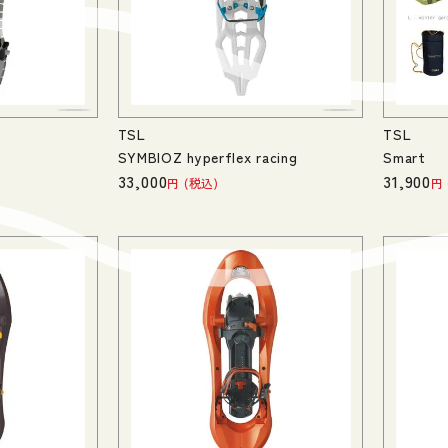
TSL
TSL
SYMBIOZ hyperflex racing
Smart
33,000
31,900
税込