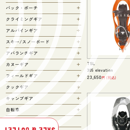
バック・ポーチ
クライミングギア
アルパインギア
スキー/スノーボード
アバランチギア
TSL
カヌーギア
305 elevation
フィールドギア
23,650
税込
クックギア
キャンプギア
自転車
秀岳荘オリジナル