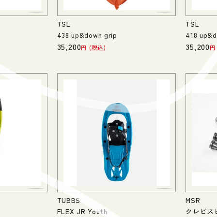
TSL
TSL
438 up&down grip
418 up&d
35,200
35,200
税込
TUBBS
MSR
FLEX JR Youth
クレビス