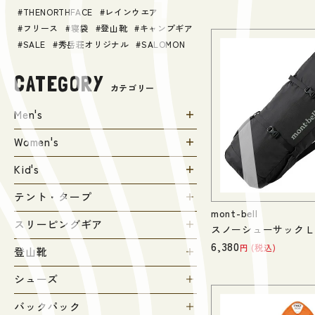
THENORTHFACE
レインウエア
フリース
寝袋
登山靴
キャンプギア
SALE
秀岳荘オリジナル
SALOMON
CATEGORY
カテゴリー
Men's
Women's
Kid's
テント・タープ
mont-bell
スリーピングギア
スノーシューサック L
6,380
税込
登山靴
シューズ
バックパック