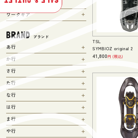
SALE & OUTLET
SALE
ワークギア
BRAND
ブランド
TSL
あ行
SYMBIOZ original 2
41,800
税込
か行
さ行
た行
な行
は行
ま行
や行