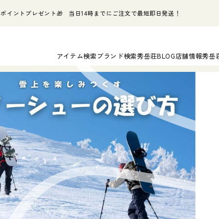
ポイントプレゼント🎁 当日14時までにご注文で最短即日発送！
アイテム検索
ブランド検索
秀岳荘BLOG
店舗情報
秀岳