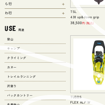
ら行
TSL
わ行
438 up&down grip
38,500
税込
USE
用途
登山
キャンプ
クライミング
カヌー
トレイルランニング
沢登り
バックカントリー
TUBBS
FLEX ALP W
冬季登山