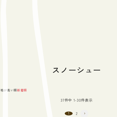
スノーシュー
価格が高い順
新着順
37
件中
1
-
30
件表示
1
2