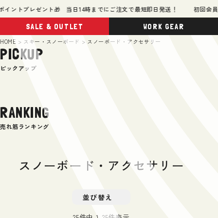
イントプレゼント🎁 当日14時までにご注文で最短即日発送！
初回会員登録
SALE & OUTLET
WORK GEAR
HOME
スキー・スノーボード
スノーボード・アクセサリー
PICKUP
ピックアップ
RANKING
売れ筋ランキング
スノーボード・アクセサリー
並び替え
25
件中
1
-
25
件表示