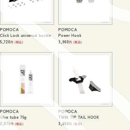
POMOCA
POMOCA
Click Lock universal buckle
Power Hook
5,720
3,960
税込
税込
POMOCA
POMOCA
Glue tube 75g
TWIN TIP TAIL HOOK
2,970
3,850
税込
税込