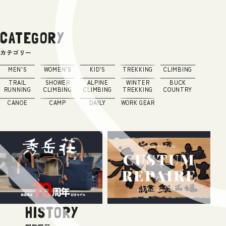
CATEGORY
カテゴリー
MEN'S
WOMEN'S
KID'S
TREKKING
CLIMBING
TRAIL
SHOWER
ALPINE
WINTER
BUCK
RUNNING
CLIMBING
CLIMBING
TREKKING
COUNTRY
CANOE
CAMP
DAILY
WORK GEAR
HISTORY