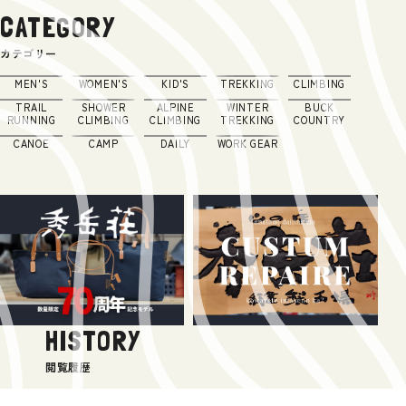
CATEGORY
カテゴリー
MEN'S
WOMEN'S
KID'S
TREKKING
CLIMBING
TRAIL
SHOWER
ALPINE
WINTER
BUCK
RUNNING
CLIMBING
CLIMBING
TREKKING
COUNTRY
CANOE
CAMP
DAILY
WORK GEAR
HISTORY
閲覧履歴