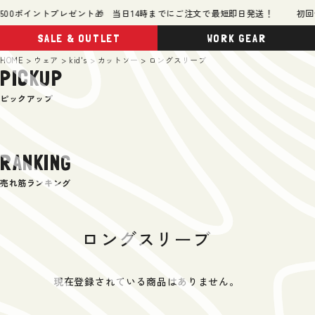
00ポイントプレゼント🎁 当日14時までにご注文で最短即日発送！
初回会
SALE & OUTLET
WORK GEAR
HOME
ウェア
kid's
カットソー
ロングスリーブ
PICKUP
ピックアップ
RANKING
売れ筋ランキング
ロングスリーブ
現在登録されている商品はありません。