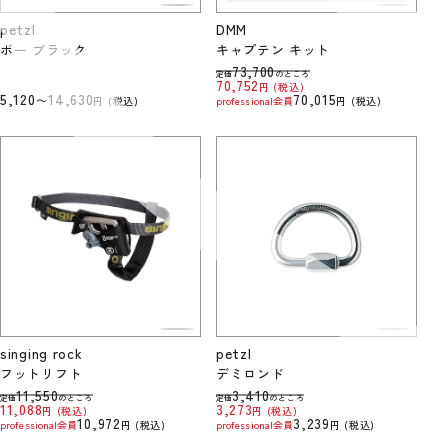
petzl
DMM
ポー ブラック
キャプテン キット
73,700
定価
のところ
70,752
税込
5,120
14,630
70,015
〜
税込
professional会員
税込
singing rock
petzl
フットリフト
デミロンド
11,550
3,410
定価
のところ
定価
のところ
11,088
3,273
税込
税込
10,972
3,239
professional会員
税込
professional会員
税込