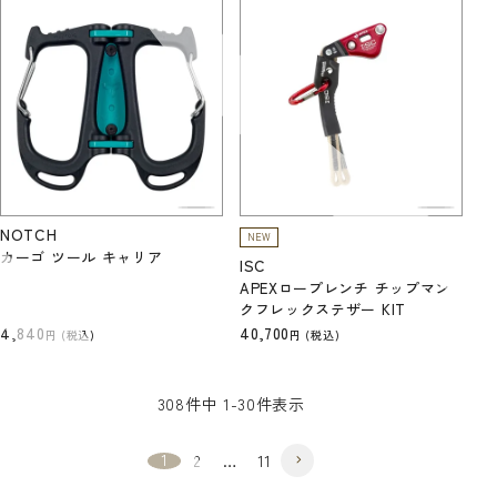
NOTCH
NEW
カーゴ ツール キャリア
ISC
APEXロープレンチ チップマン
クフレックステザー KIT
4,840
40,700
税込
税込
308
件中
1
-
30
件表示
1
2
…
11