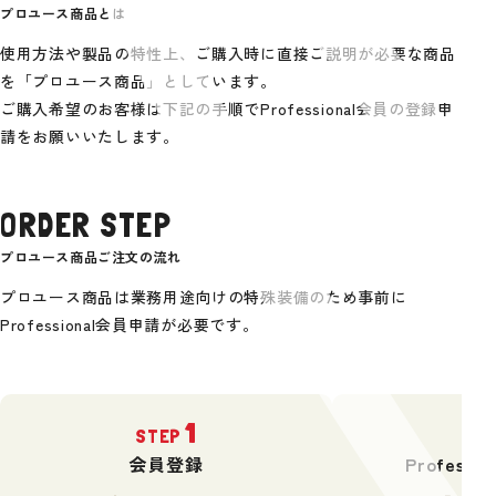
プロユース商品とは
使用方法や製品の特性上、ご購入時に直接ご説明が必要な商品
を「プロユース商品」としています。
ご購入希望のお客様は下記の手順でProfessional会員の登録申
請をお願いいたします。
ORDER STEP
プロユース商品ご注文の流れ
プロユース商品は業務用途向けの特殊装備のため事前に
Professional会員申請が必要です。
1
STEP
ST
会員登録
Profess