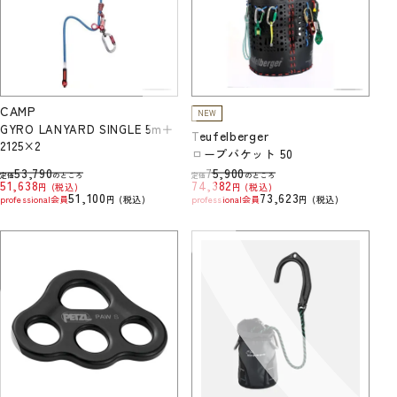
CAMP
NEW
GYRO LANYARD SINGLE 5m＋
Teufelberger
2125×2
ロープバケット 50
53,790
75,900
定価
のところ
定価
のところ
51,638
74,382
税込
税込
51,100
73,623
professional会員
税込
professional会員
税込