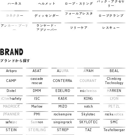
バック・アクセサ
ハーネス
ヘルメット
ロープ・スリング
リー
フォールアレスタ
コネクター
ディッセンダー
ロープクランプ
ー
アンカー・プーリ
ランヤード・
ツリーケア
レスキュー
ー
アブソーバー
BRAND
ブランドから探す
Arbpro
ASAT
ASURA
AWAH
BEAL
cascade
Climbing
CAMP
CONTERRA
COURANT
rescue
Technology
Distel
DMM
EDELRID
edelweiss
HARKEN
iClimbsafety
ISC
KASK
KONG
LYON
MADROCK
Marlow
MIZO
notch
PETZL
PFANNER
PMI
rockempire
Skylotec
rockexotica
safetec
Samson
singingrock
SKYLOTEC
SMC
STEIN
STERLING
STREP
TAZ
Teufelberger