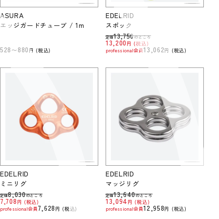
ASURA
EDELRID
エッジガードチューブ / 1m
スポック
13,750
定価
のところ
13,200
税込
528
880
13,062
〜
税込
professional会員
税込
EDELRID
EDELRID
ミニリグ
マッジリグ
8,030
13,640
定価
のところ
定価
のところ
7,708
13,094
税込
税込
7,628
12,958
professional会員
税込
professional会員
税込