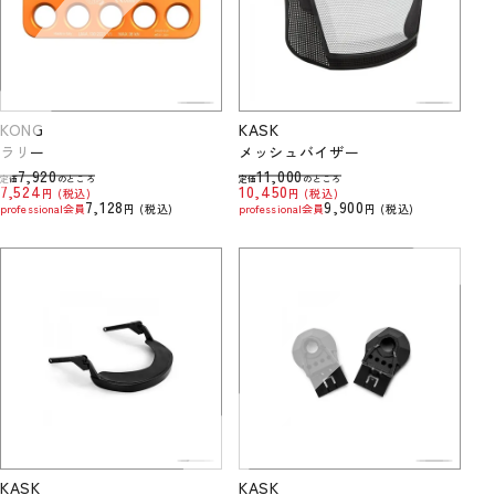
KONG
KASK
ラリー
メッシュバイザー
7,920
11,000
定価
のところ
定価
のところ
7,524
10,450
税込
税込
7,128
9,900
professional会員
税込
professional会員
税込
KASK
KASK