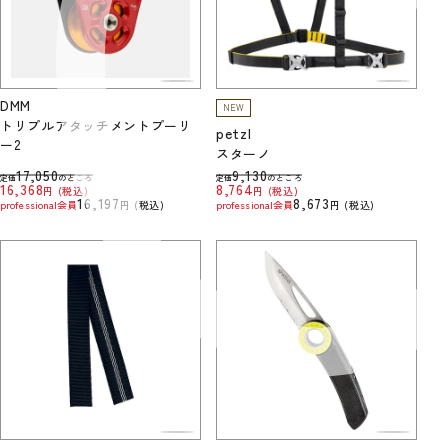
DMM
NEW
トリプルアタッチメントプーリ
petzl
ー2
スターノ
17,050
9,130
定価
のところ
定価
のところ
16,368
8,764
税込
税込
16,197
8,673
professional会員
税込
professional会員
税込