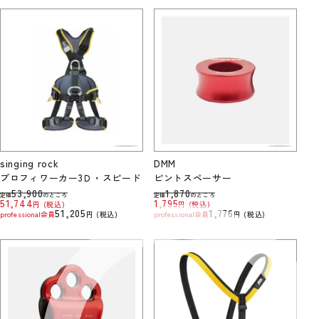
singing rock
DMM
プロフィワーカー3Ｄ・スピード
ピントスペーサー
53,900
1,870
定価
のところ
定価
のところ
51,744
1,795
税込
税込
51,205
1,776
professional会員
税込
professional会員
税込