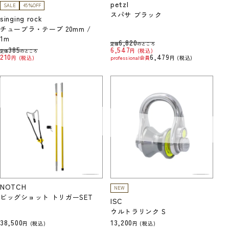
petzl
SALE
45％OFF
スパサ ブラック
singing rock
チューブラ・テープ 20mm /
1m
6,820
定価
のところ
385
6,547
税込
定価
のところ
210
6,479
税込
professional会員
税込
NOTCH
NEW
ビッグショット トリガーSET
ISC
ウルトラリンク S
38,500
13,200
税込
税込