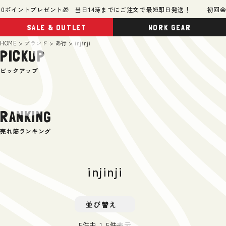
0ポイントプレゼント🎁 当日14時までにご注文で最短即日発送！
初回会員
SALE & OUTLET
WORK GEAR
HOME
ブランド
あ行
injinji
PICKUP
ピックアップ
RANKING
売れ筋ランキング
injinji
並び替え
5
件中
1
-
5
件表示