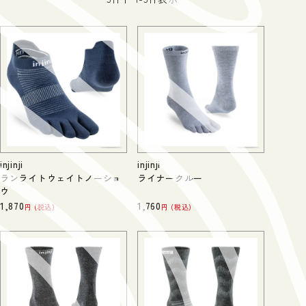
injinji
injinji
ランライトウェイトノーショ
ライナークルー
ウ
1,870
1,760
税込
税込