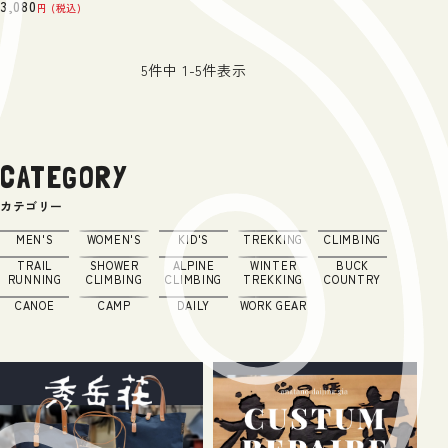
3,080
税込
5
件中
1
-
5
件表示
CATEGORY
カテゴリー
MEN'S
WOMEN'S
KID'S
TREKKING
CLIMBING
TRAIL
SHOWER
ALPINE
WINTER
BUCK
RUNNING
CLIMBING
CLIMBING
TREKKING
COUNTRY
CANOE
CAMP
DAILY
WORK GEAR