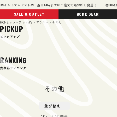
ポイントプレゼント🎁 当日14時までにご注文で最短即日発送！
初回会員登
SALE & OUTLET
WORK GEAR
HOME
ウェア
kid's
アウター
その他
PICKUP
ピックアップ
RANKING
売れ筋ランキング
その他
並び替え
2
件中
1
-
2
件表示