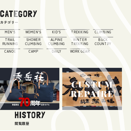
CATEGORY
カテゴリー
MEN'S
WOMEN'S
KID'S
TREKKING
CLIMBING
TRAIL
SHOWER
ALPINE
WINTER
BUCK
RUNNING
CLIMBING
CLIMBING
TREKKING
COUNTRY
CANOE
CAMP
DAILY
WORK GEAR
HISTORY
閲覧履歴