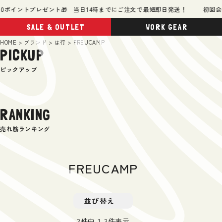
ポイントプレゼント🎁 当日14時までにご注文で最短即日発送！
初回会員
SALE & OUTLET
WORK GEAR
HOME
ブランド
は行
FREUCAMP
PICKUP
ピックアップ
RANKING
売れ筋ランキング
FREUCAMP
並び替え
3
件中
1
-
3
件表示