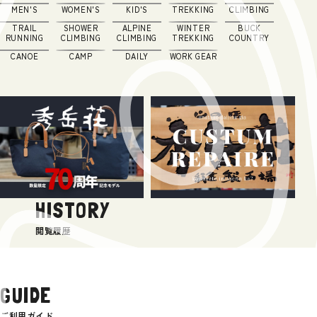
MEN'S
WOMEN'S
KID'S
TREKKING
CLIMBING
TRAIL
SHOWER
ALPINE
WINTER
BUCK
RUNNING
CLIMBING
CLIMBING
TREKKING
COUNTRY
CANOE
CAMP
DAILY
WORK GEAR
HISTORY
閲覧履歴
GUIDE
ご利用ガイド