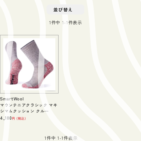
並び替え
1
件中
1
-
1
件表示
SmartWool
マウンテニアクラシック マキ
シマムクッション クルー
4,180
税込
1
件中
1
-
1
件表示