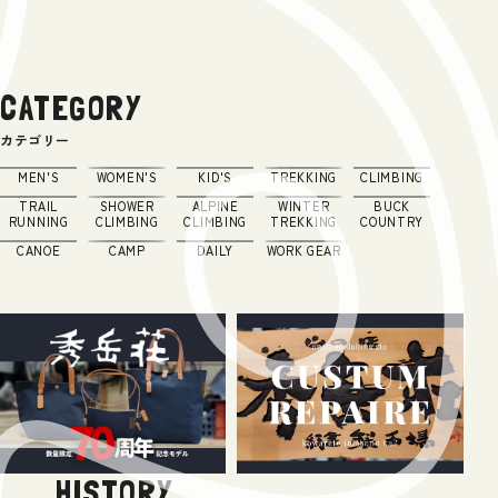
CATEGORY
カテゴリー
MEN'S
WOMEN'S
KID'S
TREKKING
CLIMBING
TRAIL
SHOWER
ALPINE
WINTER
BUCK
RUNNING
CLIMBING
CLIMBING
TREKKING
COUNTRY
CANOE
CAMP
DAILY
WORK GEAR
HISTORY