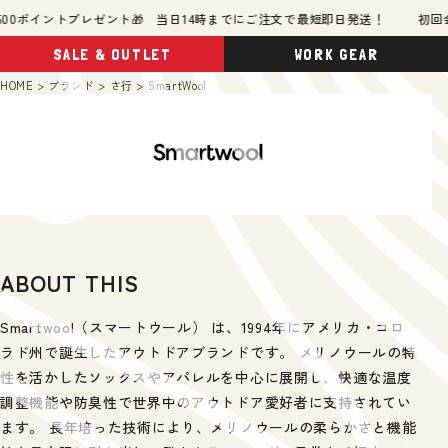
0ポイントプレゼント🎁 当日14時までにご注文で最短即日発送！
初回会員
SALE & OUTLET
WORK GEAR
HOME
ブランド
さ行
SmartWool
ABOUT THIS
Smartwool（スマートウール） は、1994年にアメリカ・コロ
ラド州で誕生したアウトドアブランドです。 メリノウールの特
性を活かしたソックスやアパレルを中心に展開し、快適な温度
調整機能や防臭性で世界中のアウトドア愛好者に支持されてい
ます。 長年培った技術により、メリノウールの柔らかさと機能