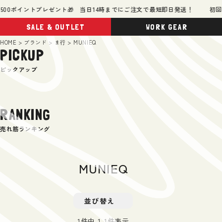
00ポイントプレゼント🎁 当日14時までにご注文で最短即日発送！
初回会
SALE & OUTLET
WORK GEAR
HOME
ブランド
ま行
MUNIEQ
PICKUP
ピックアップ
RANKING
売れ筋ランキング
MUNIEQ
並び替え
1
件中
1
-
1
件表示