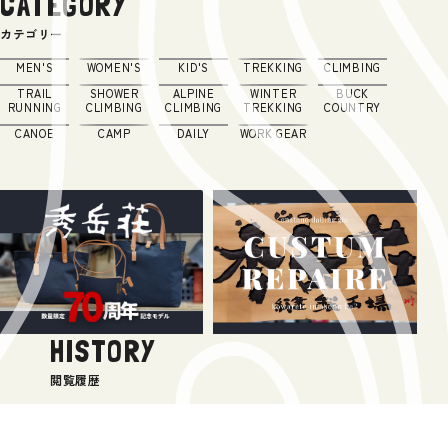
CATEGORY
カテゴリー
MEN'S
WOMEN'S
KID'S
TREKKING
CLIMBING
TRAIL
SHOWER
ALPINE
WINTER
BUCK
RUNNING
CLIMBING
CLIMBING
TREKKING
COUNTRY
CANOE
CAMP
DAILY
WORK GEAR
HISTORY
閲覧履歴