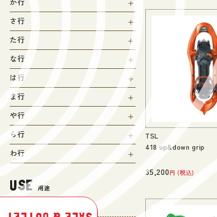
か行
さ行
た行
な行
は行
ま行
や行
ら行
TSL
418 up&down grip
わ行
35,200
税込
USE
用途
登山