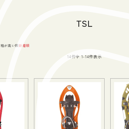
TSL
価格が高い順
新着順
14
件中
1
-
14
件表示