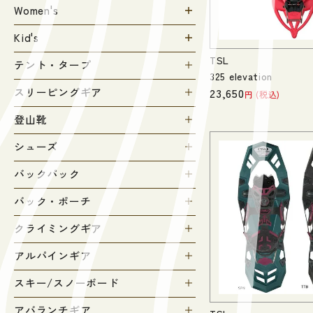
Women's
Kid's
TSL
テント・タープ
325 elevation
23,650
スリーピングギア
税込
登山靴
シューズ
バックパック
バック・ポーチ
クライミングギア
アルパインギア
スキー/スノーボード
アバランチギア