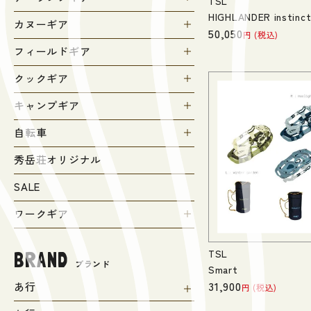
TSL
HIGHLANDER instinc
カヌーギア
50,050
税込
フィールドギア
クックギア
キャンプギア
自転車
秀岳荘オリジナル
SALE
ワークギア
TSL
BRAND
ブランド
Smart
31,900
あ行
税込