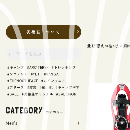
秀岳荘について
並び替え
価格が安い順
キャンプ
ARC'TERYX
トレッキング
ソロテント
YETI
NANGA
THENORTHFACE
レインウエア
フリース
寝袋
登山靴
キャンプギア
SALE
秀岳荘オリジナル
SALOMON
CATEGORY
カテゴリー
Men's