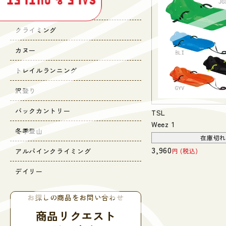
SALE & OUTLET
キャンプ
クライミング
カヌー
トレイルランニング
沢登り
バックカントリー
TSL
Weez 1
冬季登山
在庫切
3,960
アルパインクライミング
税込
デイリー
お探しの商品をお問い合わせ
商品リクエスト