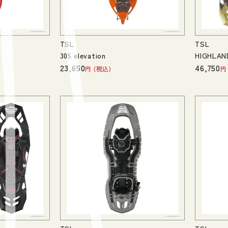
TSL
TSL
305 elevation
HIGHLAN
23,650
46,750
税込