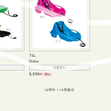
TSL
Didoo
れ
在庫切れ
6,930
税込
14
件中
1
-
14
件表示