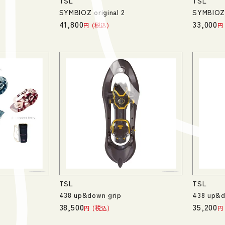
TSL
TSL
t
SYMBIOZ original 2
SYMBIOZ 
41,800
33,000
税込
TSL
TSL
438 up&down grip
438 up&d
38,500
35,200
税込