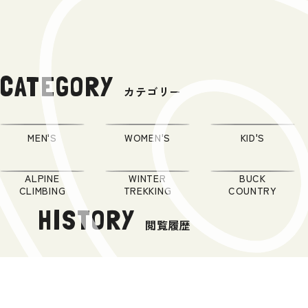
CATEGORY
カテゴリー
MEN'S
WOMEN'S
KID'S
ALPINE
WINTER
BUCK
CLIMBING
TREKKING
COUNTRY
HISTORY
閲覧履歴