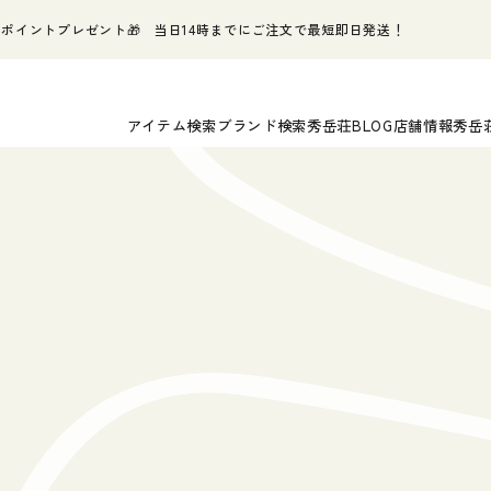
ポイントプレゼント🎁 当日14時までにご注文で最短即日発送！
アイテム検索
ブランド検索
秀岳荘BLOG
店舗情報
秀岳