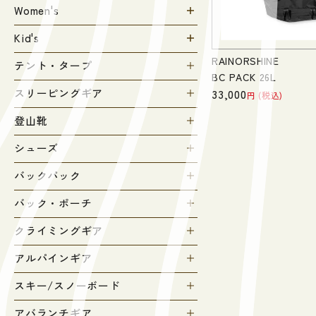
Women's
Kid's
RAINORSHINE
テント・タープ
BC PACK 26L
33,000
スリーピングギア
税込
登山靴
シューズ
バックパック
バック・ポーチ
クライミングギア
アルパインギア
スキー/スノーボード
アバランチギア