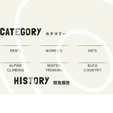
CATEGORY
カテゴリー
MEN'S
WOMEN'S
KID'S
ALPINE
WINTER
BUCK
CLIMBING
TREKKING
COUNTRY
HISTORY
閲覧履歴