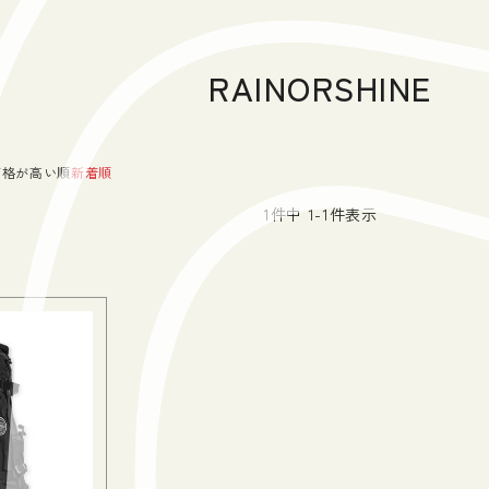
RAINORSHINE
価格が高い順
新着順
1
件中
1
-
1
件表示