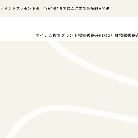
ポイントプレゼント🎁 当日14時までにご注文で最短即日発送！
アイテム検索
ブランド検索
秀岳荘BLOG
店舗情報
秀岳