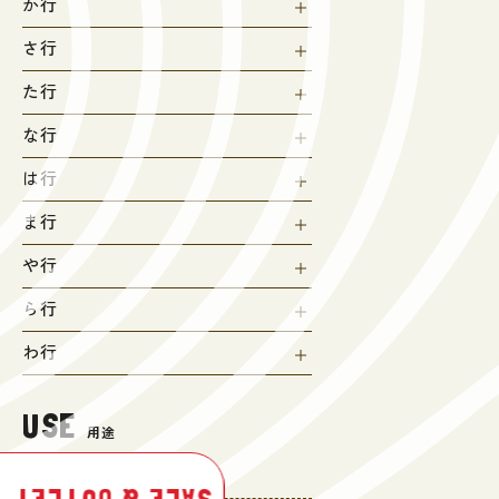
か行
さ行
た行
な行
は行
ま行
や行
ら行
わ行
USE
用途
登山