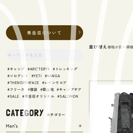
秀岳荘について
並び替え
価格が安い順
キャンプ
ARC'TERYX
トレッキング
ソロテント
YETI
NANGA
THENORTHFACE
レインウエア
フリース
寝袋
登山靴
キャンプギア
SALE
秀岳荘オリジナル
SALOMON
CATEGORY
カテゴリー
Men's