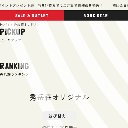
ントプレゼント🎁 当日14時までにご注文で最短即日発送！
初回会員登録
SALE & OUTLET
WORK GEAR
HOME
秀岳荘オリジナル
PICKUP
ピックアップ
RANKING
売れ筋ランキング
秀岳荘オリジナル
並び替え
43
件中
1
-
30
件表示