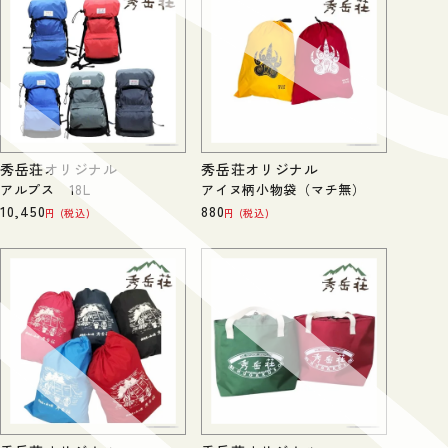
秀岳荘オリジナル
秀岳荘オリジナル
アルプス 18L
アイヌ柄小物袋（マチ無）
10,450
880
税込
税込