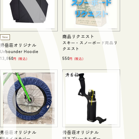
商品リクエスト
New
スキー・スノーボード用品リ
秀岳荘オリジナル
クエスト
Unbounder Hoodie
13,860
550
税込
税込
秀岳荘オリジナル
秀岳荘オリジナル
FBタイヤカバー
熊スプレーホルダー