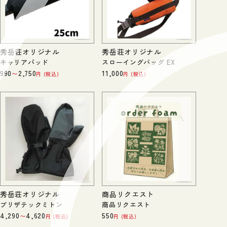
秀岳荘オリジナル
秀岳荘オリジナル
キャリアパッド
スローイングバッグ EX
990
2,750
11,000
〜
税込
税込
秀岳荘オリジナル
商品リクエスト
ブリザテックミトン
商品リクエスト
4,290
4,620
550
〜
税込
税込