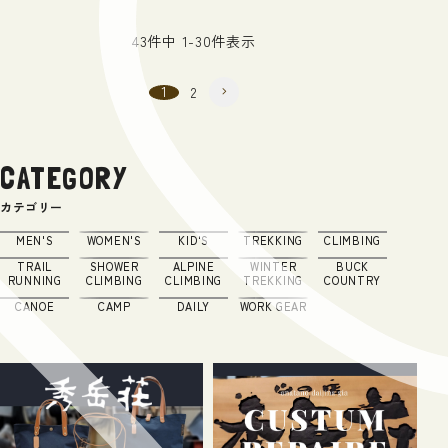
43
件中
1
-
30
件表示
1
2
CATEGORY
カテゴリー
MEN'S
WOMEN'S
KID'S
TREKKING
CLIMBING
TRAIL
SHOWER
ALPINE
WINTER
BUCK
RUNNING
CLIMBING
CLIMBING
TREKKING
COUNTRY
CANOE
CAMP
DAILY
WORK GEAR