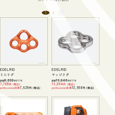
1
2
EDELRID
EDELRID
ミニリグ
マッジリグ
8,030
13,640
定価
のところ
定価
のところ
7,708
13,094
税込
税込
7,628
12,958
professional会員
税込
professional会員
税込