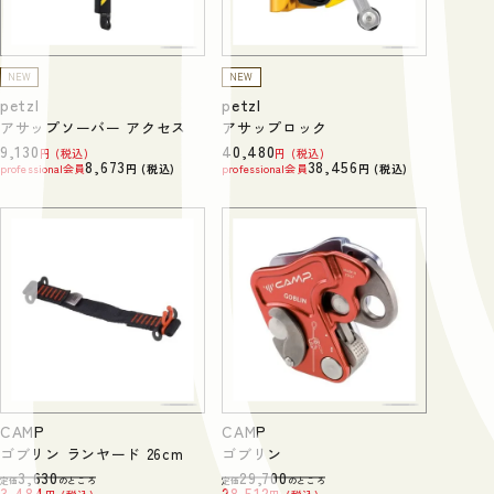
NEW
NEW
petzl
petzl
アサップソーバー アクセス
アサップロック
9,130
40,480
税込
税込
8,673
38,456
professional会員
税込
professional会員
税込
CAMP
CAMP
ゴブリン ランヤード 26cm
ゴブリン
3,630
29,700
定価
のところ
定価
のところ
3,484
28,512