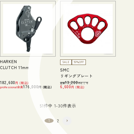
HARKEN
SALE
50％OFF
CLUTCH 11mm
SMC
リギングプレート
182,600
13,200
税込
定価
のところ
176,000
6,600
professional会員
税込
税込
51
件中
1
-
30
件表示
1
2