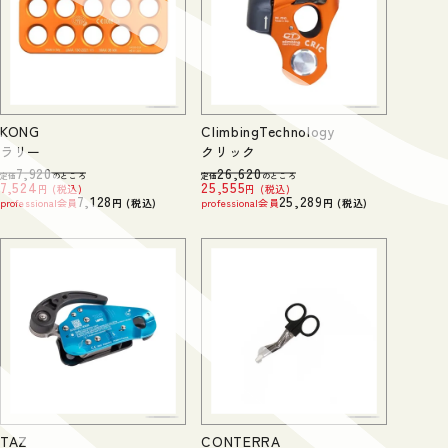
KONG
ClimbingTechnology
ラリー
クリック
7,920
26,620
定価
のところ
定価
のところ
7,524
25,555
税込
税込
7,128
25,289
professional会員
税込
professional会員
税込
TAZ
CONTERRA