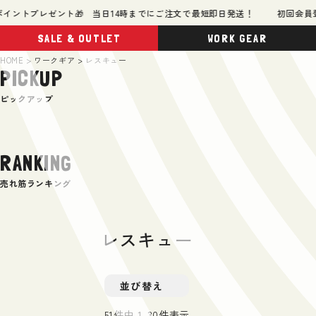
ントプレゼント🎁 当日14時までにご注文で最短即日発送！
初回会員登録
SALE & OUTLET
WORK GEAR
HOME
ワークギア
レスキュー
PICKUP
ピックアップ
RANKING
売れ筋ランキング
レスキュー
並び替え
51
件中
1
-
30
件表示