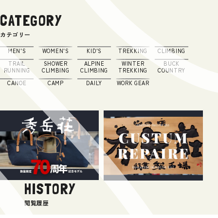
CATEGORY
カテゴリー
MEN'S
WOMEN'S
KID'S
TREKKING
CLIMBING
TRAIL
SHOWER
ALPINE
WINTER
BUCK
RUNNING
CLIMBING
CLIMBING
TREKKING
COUNTRY
CANOE
CAMP
DAILY
WORK GEAR
HISTORY
閲覧履歴