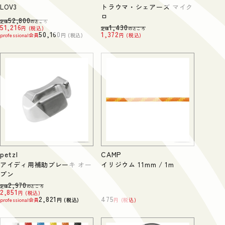
LOV3
トラウマ・シェアーズ マイク
ロ
52,800
定価
のところ
51,216
1,430
税込
定価
のところ
50,160
1,372
professional会員
税込
税込
petzl
CAMP
アイディ用補助ブレーキ オー
イリジウム 11mm / 1m
プン
2,970
定価
のところ
2,851
税込
2,821
475
professional会員
税込
税込