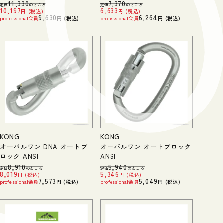
11,330
7,370
定価
のところ
定価
のところ
10,197
6,633
税込
税込
9,630
6,264
professional会員
税込
professional会員
税込
KONG
KONG
オーバルワン DNA オートブ
オーバルワン オートブロック
ロック ANSI
ANSI
8,910
5,940
定価
のところ
定価
のところ
8,019
5,346
税込
税込
7,573
5,049
professional会員
税込
professional会員
税込