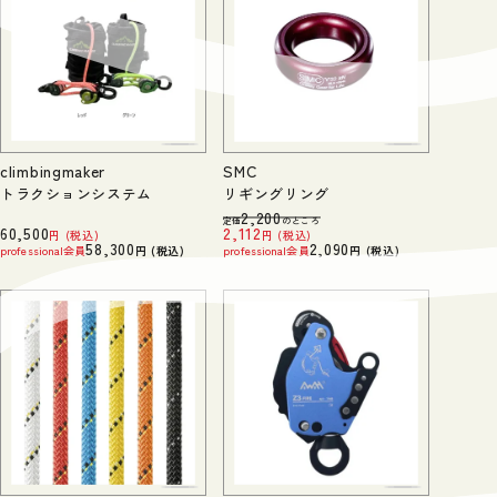
climbingmaker
SMC
トラクションシステム
リギングリング
2,200
定価
のところ
60,500
2,112
税込
税込
58,300
2,090
professional会員
税込
professional会員
税込