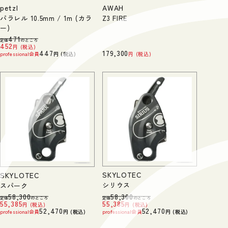
petzl
AWAH
パラレル 10.5mm / 1m (カラ
Z3 FIRE
ー)
471
定価
のところ
452
税込
447
179,300
professional会員
税込
税込
SKYLOTEC
SKYLOTEC
シリウス
スパーク
58,300
58,300
定価
のところ
定価
のところ
55,385
55,385
税込
税込
52,470
52,470
professional会員
税込
professional会員
税込