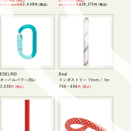
税込
税込
3,448
28,215
professional会員
税込
professional会員
税込
EDELRID
Beal
オーバルパワー2500
インダストリー 11mm / 1m
3,630
456
484
〜
税込
税込