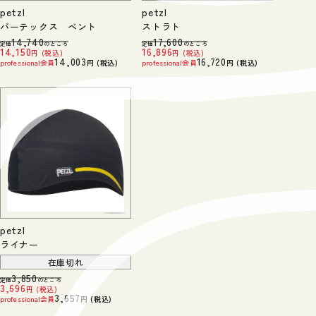
petzl
petzl
バーテックス ベント
ストラト
14,740
17,600
定価
のところ
定価
のところ
14,150
16,896
税込
税込
14,003
16,720
professional会員
税込
professional会員
税込
petzl
ライナー
在庫切れ
3,850
定価
のところ
3,696
税込
3,657
professional会員
税込