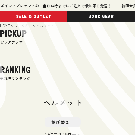
ポイントプレゼント🎁 当日14時までにご注文で最短即日発送！
初回会員登
SALE & OUTLET
WORK GEAR
HOME
ワークギア
ヘルメット
PICKUP
ピックアップ
RANKING
売れ筋ランキング
ヘルメット
並び替え
19
件中
1
-
19
件表示