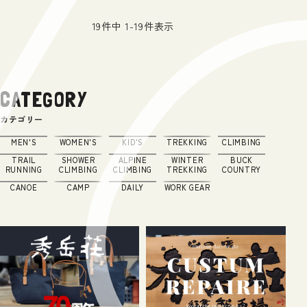
19
件中
1
-
19
件表示
CATEGORY
カテゴリー
MEN'S
WOMEN'S
KID'S
TREKKING
CLIMBING
TRAIL
SHOWER
ALPINE
WINTER
BUCK
RUNNING
CLIMBING
CLIMBING
TREKKING
COUNTRY
CANOE
CAMP
DAILY
WORK GEAR