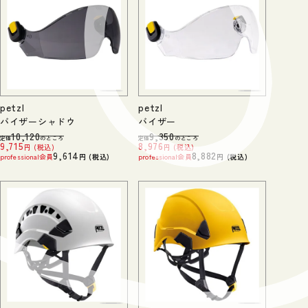
petzl
petzl
バイザーシャドウ
バイザー
10,120
9,350
定価
のところ
定価
のところ
9,715
8,976
税込
税込
9,614
8,882
professional会員
税込
professional会員
税込