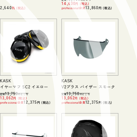
14,630
税込
2,640
13,860
税込
professional会員
税込
KASK
KASK
イヤーマフ SC2 イエロー
V2プラス バイザー スモーク
13,750
13,750
定価
のところ
定価
のところ
13,062
13,062
税込
税込
12,375
12,375
professional会員
税込
professional会員
税込