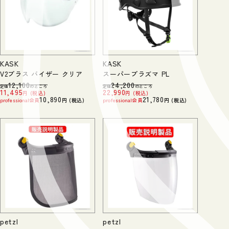
KASK
KASK
V2プラス バイザー クリア
スーパープラズマ PL
12,100
24,200
定価
のところ
定価
のところ
11,495
22,990
税込
税込
10,890
21,780
professional会員
税込
professional会員
税込
petzl
petzl