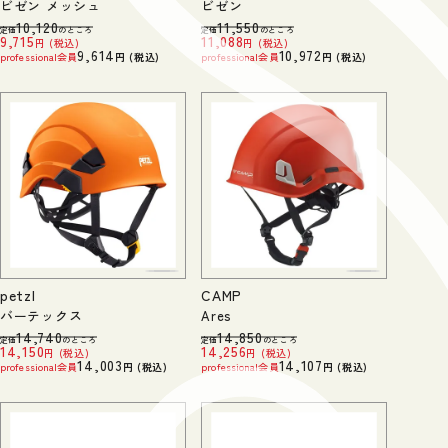
ビゼン メッシュ
ビゼン
10,120
11,550
定価
のところ
定価
のところ
9,715
11,088
税込
税込
9,614
10,972
professional会員
税込
professional会員
税込
petzl
CAMP
バーテックス
Ares
14,740
14,850
定価
のところ
定価
のところ
14,150
14,256
税込
税込
14,003
14,107
professional会員
税込
professional会員
税込