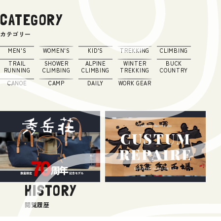
CATEGORY
カテゴリー
MEN'S
WOMEN'S
KID'S
TREKKING
CLIMBING
TRAIL
SHOWER
ALPINE
WINTER
BUCK
RUNNING
CLIMBING
CLIMBING
TREKKING
COUNTRY
CANOE
CAMP
DAILY
WORK GEAR
HISTORY
閲覧履歴