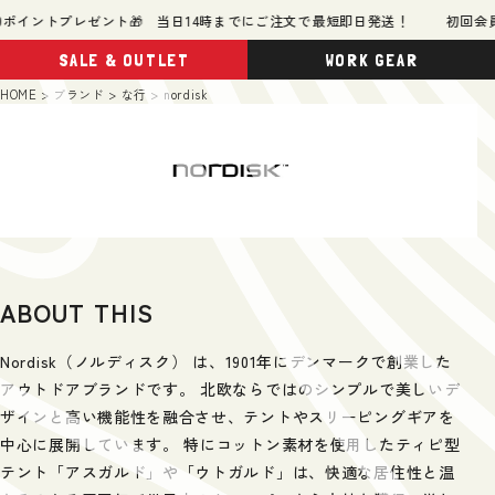
ポイントプレゼント🎁 当日14時までにご注文で最短即日発送！
初回会員登
SALE & OUTLET
WORK GEAR
HOME
ブランド
な行
nordisk
ABOUT THIS
Nordisk（ノルディスク） は、1901年にデンマークで創業した
アウトドアブランドです。 北欧ならではのシンプルで美しいデ
ザインと高い機能性を融合させ、テントやスリーピングギアを
中心に展開しています。 特にコットン素材を使用したティピ型
テント「アスガルド」や「ウトガルド」は、快適な居住性と温