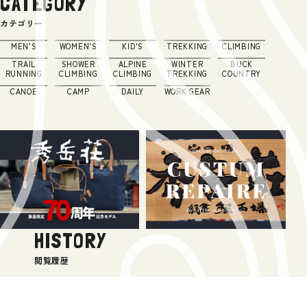
CATEGORY
カテゴリー
MEN'S
WOMEN'S
KID'S
TREKKING
CLIMBING
TRAIL
SHOWER
ALPINE
WINTER
BUCK
RUNNING
CLIMBING
CLIMBING
TREKKING
COUNTRY
CANOE
CAMP
DAILY
WORK GEAR
HISTORY
閲覧履歴