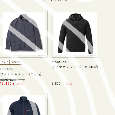
mont-bell
SALE
30％OFF
クリマグリッド パーカ Men's
Foxfire
ワフトジャケット (Men's)
26,400
定価
のところ
18,480
7,800
税込
税込