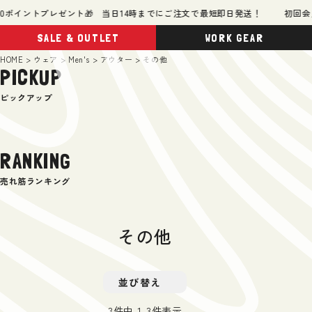
ポイントプレゼント🎁 当日14時までにご注文で最短即日発送！
初回会員
SALE & OUTLET
WORK GEAR
HOME
ウェア
Men's
アウター
その他
PICKUP
ピックアップ
RANKING
売れ筋ランキング
その他
並び替え
3
件中
1
-
3
件表示