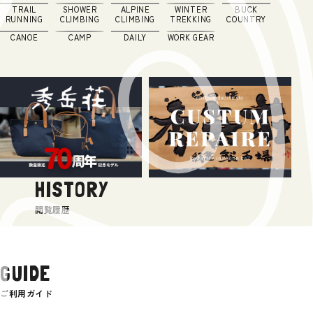
TRAIL
SHOWER
ALPINE
WINTER
BUCK
RUNNING
CLIMBING
CLIMBING
TREKKING
COUNTRY
CANOE
CAMP
DAILY
WORK GEAR
HISTORY
閲覧履歴
GUIDE
ご利用ガイド