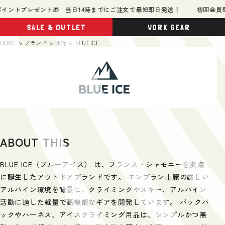
ントプレゼント🎁 当日14時までにご注文で最短即日発送！
初回会員登録
SALE & OUTLET
WORK GEAR
HOME
ブランド
は行
BLUEICE
ABOUT THIS
BLUE ICE（ブルーアイス） は、フランス・シャモニーを拠点
に誕生したアウトドアブランドです。 モンブラン山麓の厳しい
アルパイン環境を背景に、クライミングやスキー、アルパイン
活動に適した軽量で高機能なギアを開発しています。 バックパ
ックやハーネス、アイスクライミング用品は、シンプルかつ無