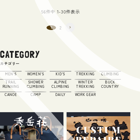
56
件中
1
-
30
件表示
1
2
CATEGORY
カテゴリー
MEN'S
WOMEN'S
KID'S
TREKKING
CLIMBING
TRAIL
SHOWER
ALPINE
WINTER
BUCK
RUNNING
CLIMBING
CLIMBING
TREKKING
COUNTRY
CANOE
CAMP
DAILY
WORK GEAR