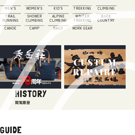
MEN'S
WOMEN'S
KID'S
TREKKING
CLIMBING
TRAIL
SHOWER
ALPINE
WINTER
BUCK
RUNNING
CLIMBING
CLIMBING
TREKKING
COUNTRY
CANOE
CAMP
DAILY
WORK GEAR
HISTORY
閲覧履歴
GUIDE