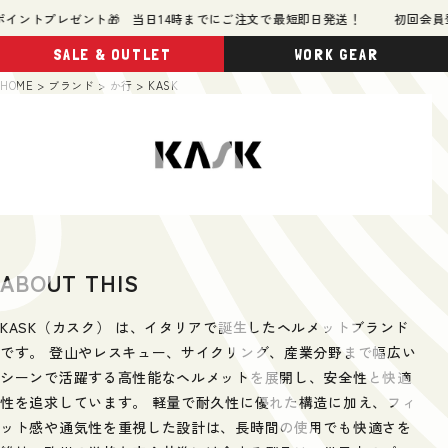
イントプレゼント🎁 当日14時までにご注文で最短即日発送！
初回会員登録
SALE & OUTLET
WORK GEAR
HOME
ブランド
か行
KASK
ABOUT THIS
KASK（カスク） は、イタリアで誕生したヘルメットブランド
です。 登山やレスキュー、サイクリング、産業分野まで幅広い
シーンで活躍する高性能なヘルメットを展開し、安全性と快適
性を追求しています。 軽量で耐久性に優れた構造に加え、フィ
ット感や通気性を重視した設計は、長時間の使用でも快適さを