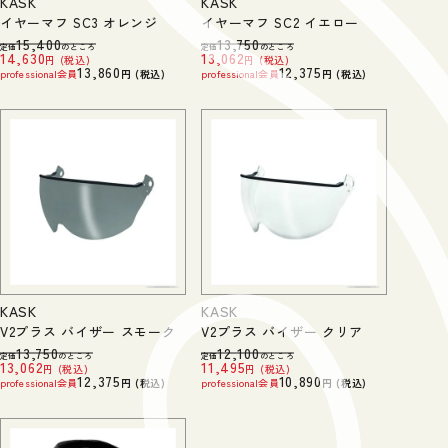
KASK
KASK
イヤーマフ SC3 オレンジ
イヤーマフ SC2 イエロー
15,400
13,750
定価
のところ
定価
のところ
14,630
13,062
税込
税込
13,860
12,375
professional会員
税込
professional会員
税込
KASK
KASK
V2プラス バイザー スモーク
V2プラス バイザー クリア
13,750
12,100
定価
のところ
定価
のところ
13,062
11,495
税込
税込
12,375
10,890
professional会員
税込
professional会員
税込