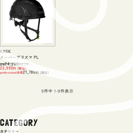
KASK
スーパープラズマ PL
24,200
定価
のところ
22,990
税込
21,780
professional会員
税込
9
件中
1
-
9
件表示
CATEGORY
カテゴリー