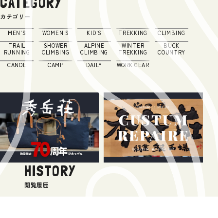
CATEGORY
カテゴリー
MEN'S
WOMEN'S
KID'S
TREKKING
CLIMBING
TRAIL
SHOWER
ALPINE
WINTER
BUCK
RUNNING
CLIMBING
CLIMBING
TREKKING
COUNTRY
CANOE
CAMP
DAILY
WORK GEAR
HISTORY
閲覧履歴