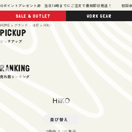
0ポイントプレゼント🎁 当日14時までにご注文で最短即日発送！
初回会員
SALE & OUTLET
WORK GEAR
HOME
ブランド
は行
HIKO
PICKUP
ピックアップ
RANKING
売れ筋ランキング
HIKO
並び替え
2
件中
1
-
2
件表示