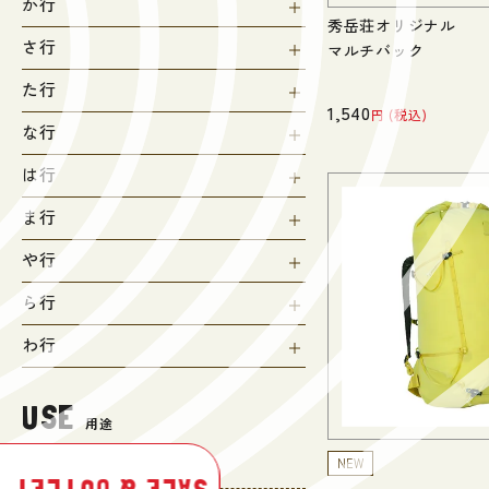
か行
秀岳荘オリジナル
さ行
マルチバック
た行
1,540
税込
な行
は行
ま行
や行
ら行
わ行
USE
用途
NEW
登山