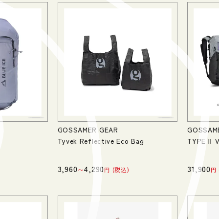
GOSSAMER GEAR
GOSSAM
Tyvek Reflective Eco Bag
TYPEⅡ V
3,960
4,290
31,900
〜
税込