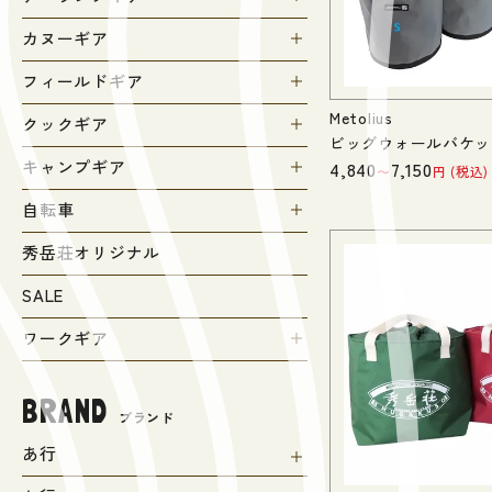
カヌーギア
フィールドギア
Metolius
クックギア
ビッグウォールバケッ
キャンプギア
4,840
7,150
〜
税込
自転車
秀岳荘オリジナル
SALE
ワークギア
BRAND
ブランド
あ行