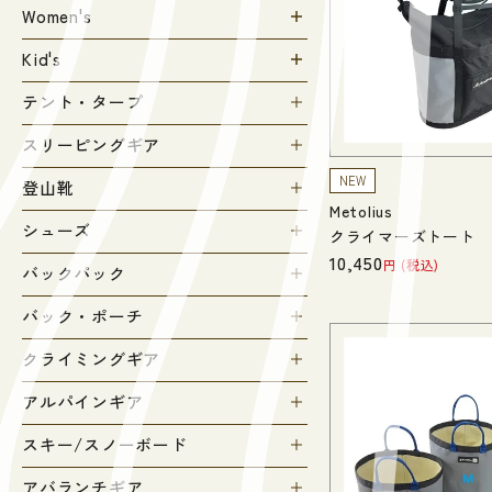
Women's
Kid's
テント・タープ
スリーピングギア
NEW
登山靴
Metolius
シューズ
クライマーズトート
10,450
税込
バックパック
バック・ポーチ
クライミングギア
アルパインギア
スキー/スノーボード
アバランチギア