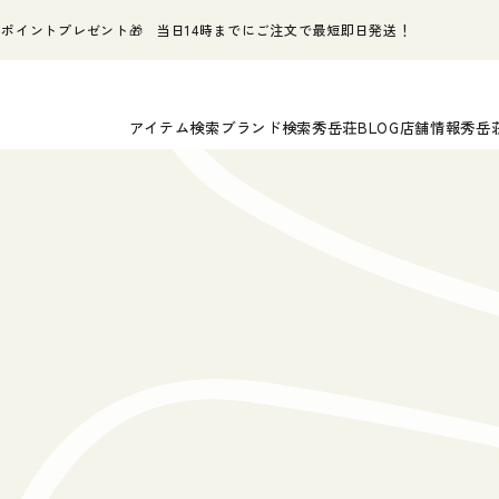
ポイントプレゼント🎁 当日14時までにご注文で最短即日発送！
アイテム検索
ブランド検索
秀岳荘BLOG
店舗情報
秀岳