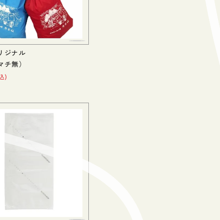
リジナル
マチ無）
込