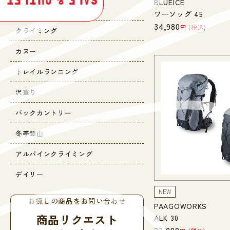
SALE & OUTLET
BLUEICE
キャンプ
ワーソッグ 45
34,980
税込
クライミング
カヌー
トレイルランニング
沢登り
バックカントリー
冬季登山
アルパインクライミング
デイリー
NEW
お探しの商品をお問い合わせ
PAAGOWORKS
商品リクエスト
ALK 30