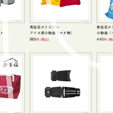
秀岳荘オリジナル
秀岳荘オ
ト
アイヌ柄小物袋（マチ無）
小物袋（
880
440
税込
税