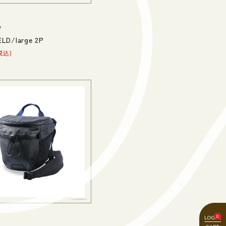
W
LD/large 2P
税込
0