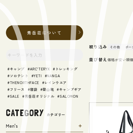
秀岳荘について
絞り込み
その他
ポー
並び替え
価格が安い順
キャンプ
ARC'TERYX
トレッキング
ソロテント
YETI
NANGA
THENORTHFACE
レインウエア
フリース
寝袋
登山靴
キャンプギア
SALE
秀岳荘オリジナル
SALOMON
CATEGORY
カテゴリー
Men's