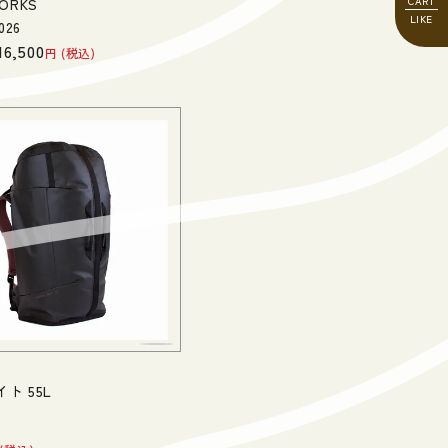
ORKS
026
16,500
税込
ト 55L