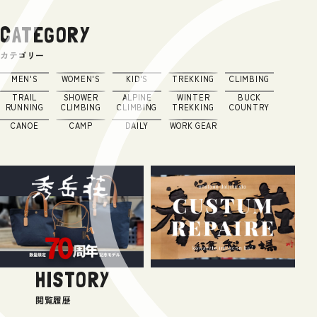
CATEGORY
カテゴリー
MEN'S
WOMEN'S
KID'S
TREKKING
CLIMBING
TRAIL
SHOWER
ALPINE
WINTER
BUCK
RUNNING
CLIMBING
CLIMBING
TREKKING
COUNTRY
CANOE
CAMP
DAILY
WORK GEAR
HISTORY
閲覧履歴