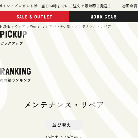
イントプレゼント🎁 当日14時までにご注文で最短即日発送！
初回会員登録
SALE & OUTLET
WORK GEAR
HOME
ウェア
Women's
アパレル小物
メンテナンス・リペア
PICKUP
ピックアップ
RANKING
売れ筋ランキング
メンテナンス・リペア
並び替え
19
件中
1
-
19
件表示