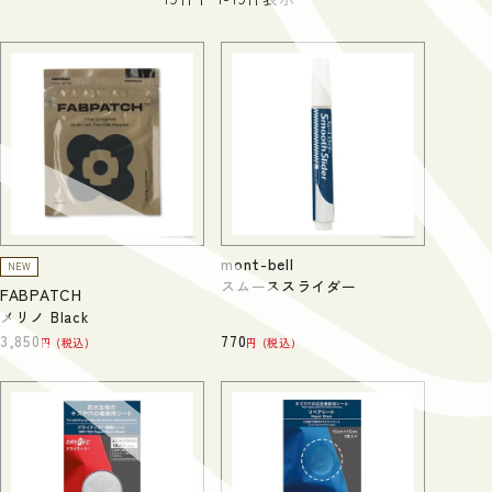
mont-bell
NEW
スムーススライダー
FABPATCH
メリノ Black
3,850
770
税込
税込