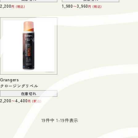
2,200
1,980
3,960
〜
税込
税込
Grangers
クロージングリペル
在庫切れ
2,200
4,400
〜
税込
19
件中
1
-
19
件表示